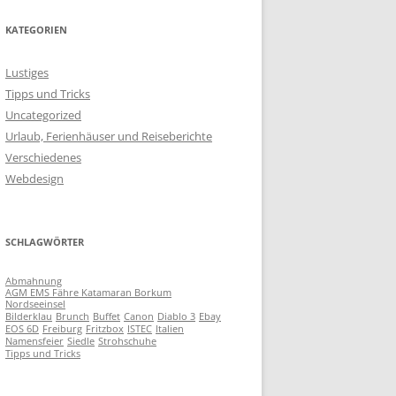
KATEGORIEN
Lustiges
Tipps und Tricks
Uncategorized
Urlaub, Ferienhäuser und Reiseberichte
Verschiedenes
Webdesign
SCHLAGWÖRTER
Abmahnung
AGM EMS Fähre Katamaran Borkum
Nordseeinsel
Bilderklau
Brunch
Buffet
Canon
Diablo 3
Ebay
EOS 6D
Freiburg
Fritzbox
ISTEC
Italien
Namensfeier
Siedle
Strohschuhe
Tipps und Tricks