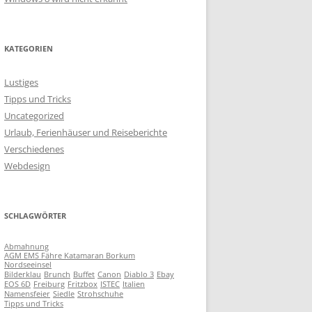
KATEGORIEN
Lustiges
Tipps und Tricks
Uncategorized
Urlaub, Ferienhäuser und Reiseberichte
Verschiedenes
Webdesign
SCHLAGWÖRTER
Abmahnung
AGM EMS Fähre Katamaran Borkum
Nordseeinsel
Bilderklau
Brunch
Buffet
Canon
Diablo 3
Ebay
EOS 6D
Freiburg
Fritzbox
ISTEC
Italien
Namensfeier
Siedle
Strohschuhe
Tipps und Tricks