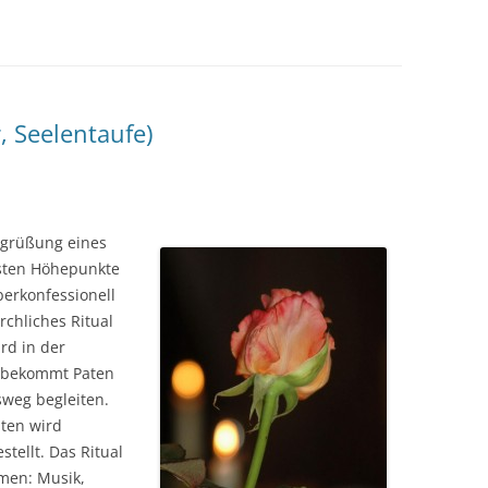
, Seelentaufe)
Begrüßung eines
rsten Höhepunkte
berkonfessionell
irchliches Ritual
rd in der
 bekommt Paten
sweg begleiten.
ten wird
tellt. Das Ritual
hmen: Musik,