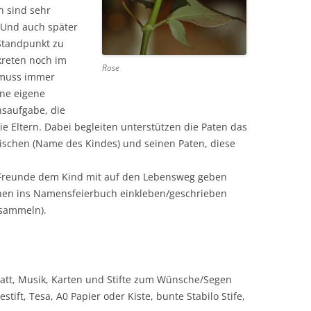
n sind sehr
 Und auch später
Standpunkt zu
kreten noch im
Rose
 muss immer
ine eigene
nsaufgabe, die
ie Eltern. Dabei begleiten unterstützen die Paten das
ischen (Name des Kindes) und seinen Paten, diese
 Freunde dem Kind mit auf den Lebensweg geben
hen ins Namensfeierbuch einkleben/geschrieben
 sammeln).
Blatt, Musik, Karten und Stifte zum Wünsche/Segen
ift, Tesa, A0 Papier oder Kiste, bunte Stabilo Stife,