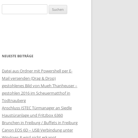
Suchen
nach:
NEUESTE BEITRÄGE
Datei aus Ordner mit Powershell per E-
Mail versenden (Drag & Drop)
gestohlenes Bild von Mueh Thanheuser –
gestohlen 2016 im Scheuermatthof in
Todtnauberg
Anschluss ISTEC Türmanager an Siedle
Haustüranlage und Fritzbox 6360
Brunchen in Freiburg / Buffets in Freiburg
Canon EOS 6D – USB Verbindung unter
Windows 8 wird nicht erkannt