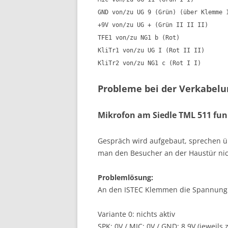
GND von/zu UG 9 (Grün) (über Klemme 
+9V von/zu UG + (Grün II II II)
TFE1 von/zu NG1 b (Rot)
KliTr1 von/zu UG I (Rot II II)
KliTr2 von/zu NG1 c (Rot I I)
Probleme bei der Verkabelun
Mikrofon am Siedle TML 511 fun
Gespräch wird aufgebaut, sprechen übe
man den Besucher an der Haustür nich
Problemlösung:
An den ISTEC Klemmen die Spannung 
Variante 0: nichts aktiv
SPK: 0V / MIC: 0V / GND: 8,9V (jeweil