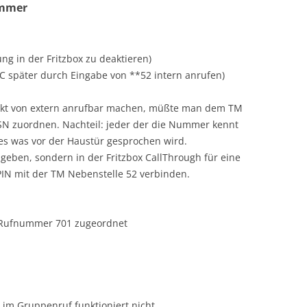
ummer
g in der Fritzbox zu deaktieren)
C später durch Eingabe von **52 intern anrufen)
kt von extern anrufbar machen, müßte man dem TM
SN zuordnen. Nachteil: jeder der die Nummer kennt
es was vor der Haustür gesprochen wird.
geben, sondern in der Fritzbox CallThrough für eine
IN mit der TM Nebenstelle 52 verbinden.
en Rufnummer 701 zugeordnet
im Gruppenruf funktioniert nicht