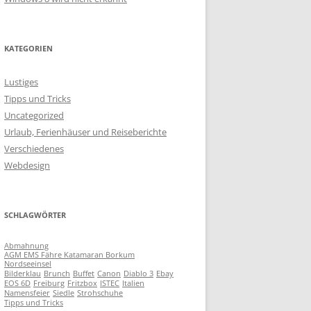
KATEGORIEN
Lustiges
Tipps und Tricks
Uncategorized
Urlaub, Ferienhäuser und Reiseberichte
Verschiedenes
Webdesign
SCHLAGWÖRTER
Abmahnung
AGM EMS Fähre Katamaran Borkum
Nordseeinsel
Bilderklau
Brunch
Buffet
Canon
Diablo 3
Ebay
EOS 6D
Freiburg
Fritzbox
ISTEC
Italien
Namensfeier
Siedle
Strohschuhe
Tipps und Tricks