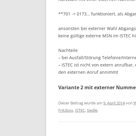
**701 -> 0173… funktioniert, als Ab
ansonsten bei externer Wahl Abgangsn
keine gültige externe MSN im ISTEC hi
Nachteile
– bei Ausfall/Störung Telefonie/Intern
– ISTEC ist nicht von extern anrufba
den externen Anruf annimmt
Variante 2 mit externer Numme
Dieser Beitrag wurde am
9. April 2014
von
W
Fritzbox
,
ISTEC
,
Siedle
.