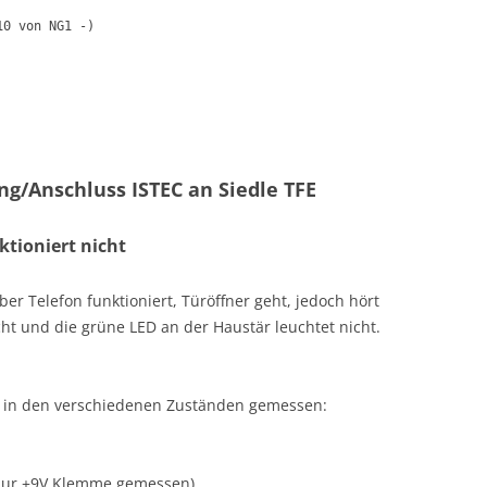
10 von NG1 -)
g/Anschluss ISTEC an Siedle TFE
ktioniert nicht
r Telefon funktioniert, Türöffner geht, jedoch hört
t und die grüne LED an der Haustär leuchtet nicht.
in den verschiedenen Zuständen gemessen:
s zur +9V Klemme gemessen)