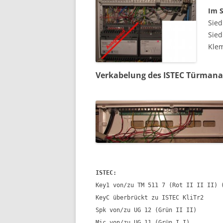
Im S
Sied
Sied
Kle
Verkabelung des ISTEC Türmana
ISTEC:
Key1 von/zu TM 511 7 (Rot II II II) 
KeyC überbrückt zu ISTEC KliTr2
Spk von/zu UG 12 (Grün II II)
Mic von/zu UG 11 (Grün I I)