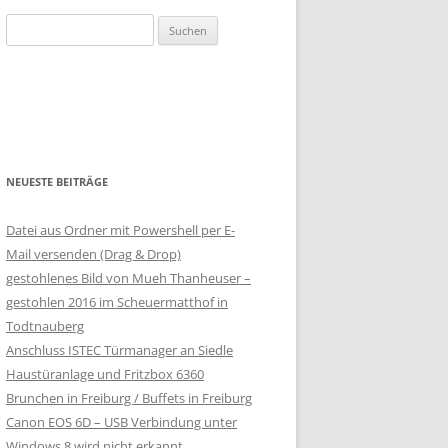
Suchen
nach:
NEUESTE BEITRÄGE
Datei aus Ordner mit Powershell per E-
Mail versenden (Drag & Drop)
gestohlenes Bild von Mueh Thanheuser –
gestohlen 2016 im Scheuermatthof in
Todtnauberg
Anschluss ISTEC Türmanager an Siedle
Haustüranlage und Fritzbox 6360
Brunchen in Freiburg / Buffets in Freiburg
Canon EOS 6D – USB Verbindung unter
Windows 8 wird nicht erkannt