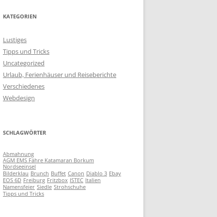
KATEGORIEN
Lustiges
Tipps und Tricks
Uncategorized
Urlaub, Ferienhäuser und Reiseberichte
Verschiedenes
Webdesign
SCHLAGWÖRTER
Abmahnung
AGM EMS Fähre Katamaran Borkum
Nordseeinsel
Bilderklau
Brunch
Buffet
Canon
Diablo 3
Ebay
EOS 6D
Freiburg
Fritzbox
ISTEC
Italien
Namensfeier
Siedle
Strohschuhe
Tipps und Tricks