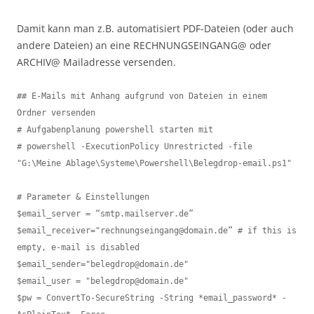
Damit kann man z.B. automatisiert PDF-Dateien (oder auch
andere Dateien) an eine RECHNUNGSEINGANG@ oder
ARCHIV@ Mailadresse versenden.
## E-Mails mit Anhang aufgrund von Dateien in einem 
Ordner versenden

# Aufgabenplanung powershell starten mit

# powershell -ExecutionPolicy Unrestricted -file 
"G:\Meine Ablage\Systeme\Powershell\Belegdrop-email.ps1"

# Parameter & Einstellungen

$email_server = “smtp.mailserver.de”

$email_receiver="rechnungseingang@domain.de” # if this is 
empty, e-mail is disabled

$email_sender="belegdrop@domain.de"

$email_user = "belegdrop@domain.de"

$pw = ConvertTo-SecureString -String *email_password* -