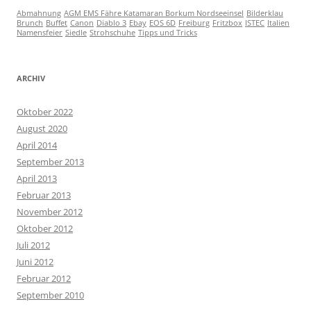
Abmahnung
AGM EMS Fähre Katamaran Borkum Nordseeinsel
Bilderklau
Brunch
Buffet
Canon
Diablo 3
Ebay
EOS 6D
Freiburg
Fritzbox
ISTEC
Italien
Namensfeier
Siedle
Strohschuhe
Tipps und Tricks
ARCHIV
Oktober 2022
August 2020
April 2014
September 2013
April 2013
Februar 2013
November 2012
Oktober 2012
Juli 2012
Juni 2012
Februar 2012
September 2010