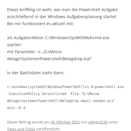
Etwas kniffelig ist wohl, wie man die Powershell Aufgabe
anschließend in der Windows Aufgabenplanung startet.
Bei mir funktioniert es aktuell mit:
als Aufgabe/Aktion C:\Windows\SysWOW64\cmd.exe
starten
mit Parameter: /c „G:\Meine
Ablage\Systeme\Powershell\Belegdrop.bat“
In der Batchdatei steht dann:
c:\windows\system32\WindowsPowerShell\v1.0\powershell.exe 
-ExecutionPolicy Unrestricted -file "G:\Meine 
Ablage\Systeme\Powershell\Belegdrop-email-senden.ps1"

exit /b 0
Dieser Beitrag wurde am
18. Oktober 2022
von
admin3232
unter
Tipps und Tricks
veröffentlicht.