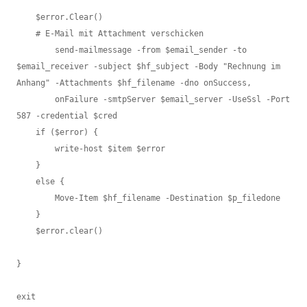
    $error.Clear()

    # E-Mail mit Attachment verschicken

        send-mailmessage -from $email_sender -to 
$email_receiver -subject $hf_subject -Body "Rechnung im 
Anhang" -Attachments $hf_filename -dno onSuccess, 

        onFailure -smtpServer $email_server -UseSsl -Port 
587 -credential $cred

    if ($error) {

        write-host $item $error

    }

    else {

        Move-Item $hf_filename -Destination $p_filedone

    }

    $error.clear()

}

exit