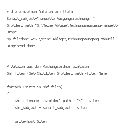
# die einzelnen Dateien ermitteln

$email_subject="manuelle Ausgangsrechnung: ”

$folder1_path="G:\Meine Ablage\Rechnungsausgang-manuell-
Drop"

$p_filedone ="G:\Meine Ablage\Rechnungsausgang-manuell-
Drop\send-done"

# Dateien aus dem Rechungsordner einlesen

$hf_files=(Get-ChildItem $folder1_path -File).Name

foreach ($item in $hf_files)

{

    $hf_filename = $folder1_path + "\" + $item

    $hf_subject = $email_subject + $item

    write-host $item
