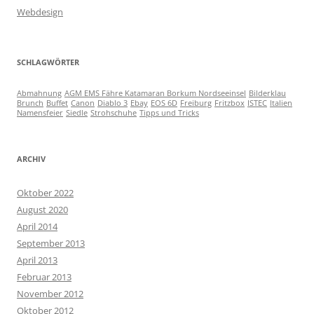
Webdesign
SCHLAGWÖRTER
Abmahnung
AGM EMS Fähre Katamaran Borkum Nordseeinsel
Bilderklau
Brunch
Buffet
Canon
Diablo 3
Ebay
EOS 6D
Freiburg
Fritzbox
ISTEC
Italien
Namensfeier
Siedle
Strohschuhe
Tipps und Tricks
ARCHIV
Oktober 2022
August 2020
April 2014
September 2013
April 2013
Februar 2013
November 2012
Oktober 2012