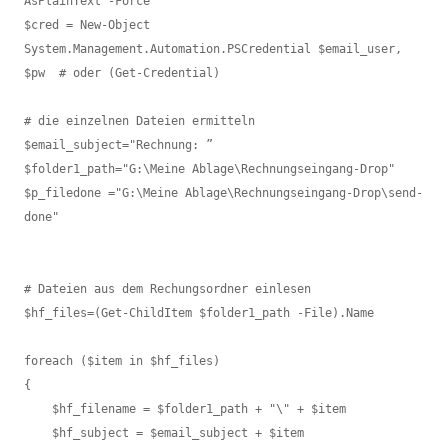
AsPlainText -Force

$cred = New-Object 
System.Management.Automation.PSCredential $email_user, 
$pw  # oder (Get-Credential)

# die einzelnen Dateien ermitteln

$email_subject="Rechnung: ”

$folder1_path="G:\Meine Ablage\Rechnungseingang-Drop"

$p_filedone ="G:\Meine Ablage\Rechnungseingang-Drop\send-
done"

# Dateien aus dem Rechungsordner einlesen

$hf_files=(Get-ChildItem $folder1_path -File).Name

foreach ($item in $hf_files)

{

    $hf_filename = $folder1_path + "\" + $item

    $hf_subject = $email_subject + $item
