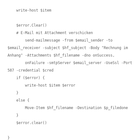
    write-host $item

    $error.Clear()

    # E-Mail mit Attachment verschicken

        send-mailmessage -from $email_sender -to 
$email_receiver -subject $hf_subject -Body "Rechnung im 
Anhang" -Attachments $hf_filename -dno onSuccess, 

        onFailure -smtpServer $email_server -UseSsl -Port 
587 -credential $cred

    if ($error) {

        write-host $item $error

    }

    else {

        Move-Item $hf_filename -Destination $p_filedone

    }

    $error.clear()

}
