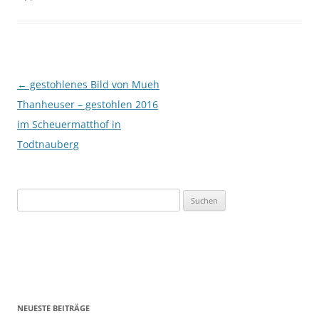
Beitragsnavigation
←
gestohlenes Bild von Mueh
Thanheuser – gestohlen 2016
im Scheuermatthof in
Todtnauberg
Suchen
nach:
NEUESTE BEITRÄGE