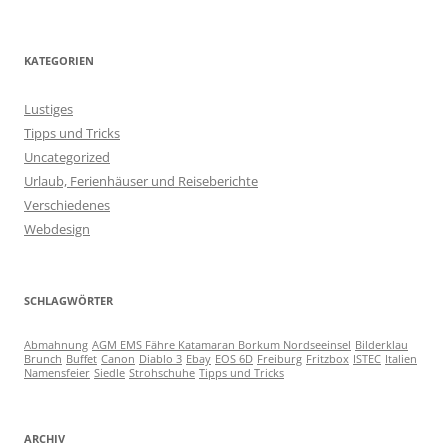
KATEGORIEN
Lustiges
Tipps und Tricks
Uncategorized
Urlaub, Ferienhäuser und Reiseberichte
Verschiedenes
Webdesign
SCHLAGWÖRTER
Abmahnung
AGM EMS Fähre Katamaran Borkum Nordseeinsel
Bilderklau
Brunch
Buffet
Canon
Diablo 3
Ebay
EOS 6D
Freiburg
Fritzbox
ISTEC
Italien
Namensfeier
Siedle
Strohschuhe
Tipps und Tricks
ARCHIV