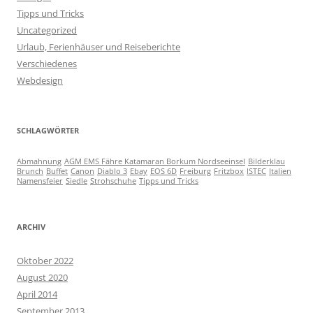
Tipps und Tricks
Uncategorized
Urlaub, Ferienhäuser und Reiseberichte
Verschiedenes
Webdesign
SCHLAGWÖRTER
Abmahnung
AGM EMS Fähre Katamaran Borkum Nordseeinsel
Bilderklau
Brunch
Buffet
Canon
Diablo 3
Ebay
EOS 6D
Freiburg
Fritzbox
ISTEC
Italien
Namensfeier
Siedle
Strohschuhe
Tipps und Tricks
ARCHIV
Oktober 2022
August 2020
April 2014
September 2013