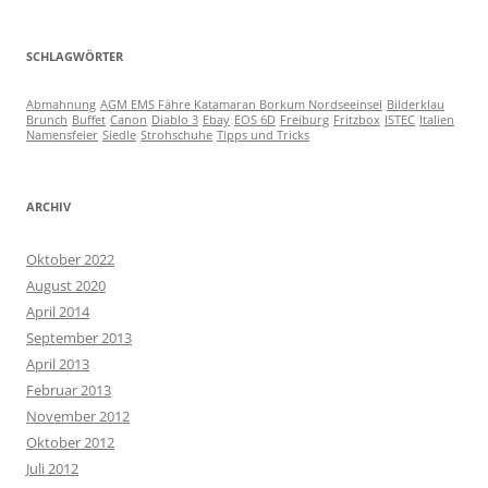
SCHLAGWÖRTER
Abmahnung
AGM EMS Fähre Katamaran Borkum Nordseeinsel
Bilderklau
Brunch
Buffet
Canon
Diablo 3
Ebay
EOS 6D
Freiburg
Fritzbox
ISTEC
Italien
Namensfeier
Siedle
Strohschuhe
Tipps und Tricks
ARCHIV
Oktober 2022
August 2020
April 2014
September 2013
April 2013
Februar 2013
November 2012
Oktober 2012
Juli 2012