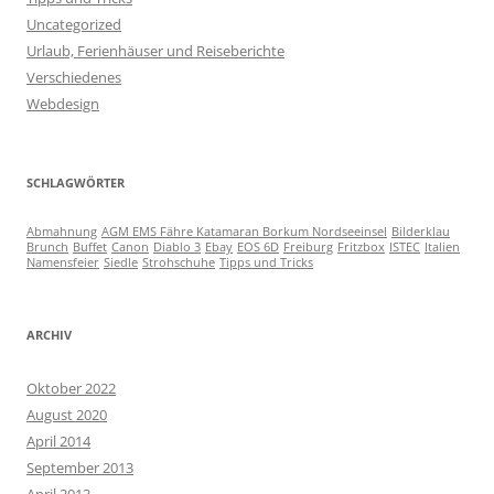
Uncategorized
Urlaub, Ferienhäuser und Reiseberichte
Verschiedenes
Webdesign
SCHLAGWÖRTER
Abmahnung
AGM EMS Fähre Katamaran Borkum Nordseeinsel
Bilderklau
Brunch
Buffet
Canon
Diablo 3
Ebay
EOS 6D
Freiburg
Fritzbox
ISTEC
Italien
Namensfeier
Siedle
Strohschuhe
Tipps und Tricks
ARCHIV
Oktober 2022
August 2020
April 2014
September 2013