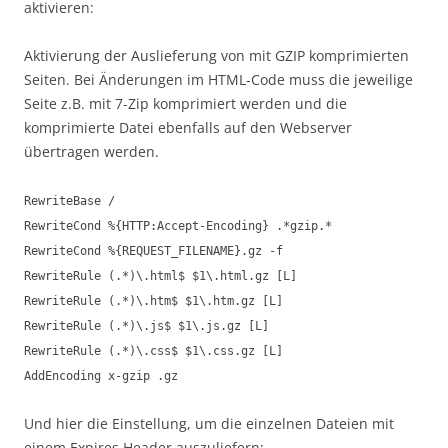
aktivieren:
Aktivierung der Auslieferung von mit GZIP komprimierten
Seiten. Bei Änderungen im HTML-Code muss die jeweilige
Seite z.B. mit 7-Zip komprimiert werden und die
komprimierte Datei ebenfalls auf den Webserver
übertragen werden.
RewriteBase /
RewriteCond %{HTTP:Accept-Encoding} .*gzip.*
RewriteCond %{REQUEST_FILENAME}.gz -f
RewriteRule (.*)\.html$ $1\.html.gz [L]
RewriteRule (.*)\.htm$ $1\.htm.gz [L]
RewriteRule (.*)\.js$ $1\.js.gz [L]
RewriteRule (.*)\.css$ $1\.css.gz [L]
AddEncoding x-gzip .gz
Und hier die Einstellung, um die einzelnen Dateien mit
einem Expires Header auszuliefern: