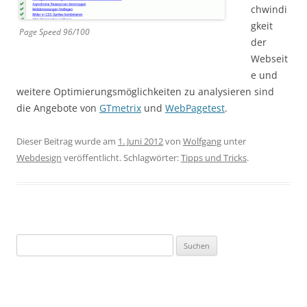
chwindi
gkeit
Page Speed 96/100
der
Webseit
e und
weitere Optimierungsmöglichkeiten zu analysieren sind
die Angebote von
GTmetrix
und
WebPagetest
.
Dieser Beitrag wurde am
1. Juni 2012
von
Wolfgang
unter
Webdesign
veröffentlicht. Schlagwörter:
Tipps und Tricks
.
Suchen
nach: